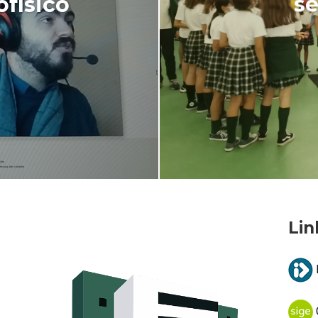
físico
s
Lin