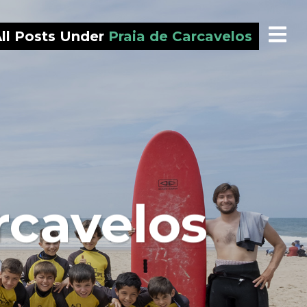
ll Posts Under
Praia de Carcavelos
rcavelos