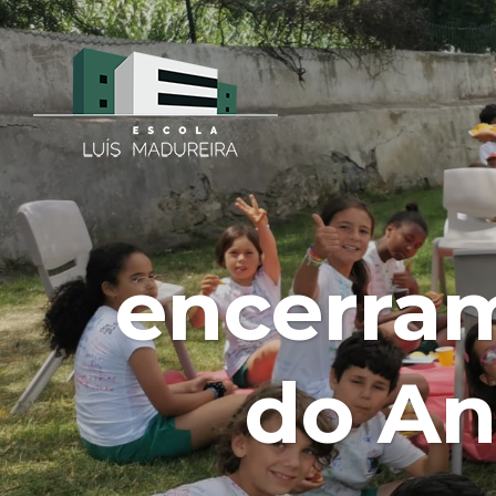
encerram
do Ano