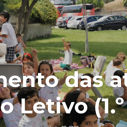
ento das a
 Letivo (1.º