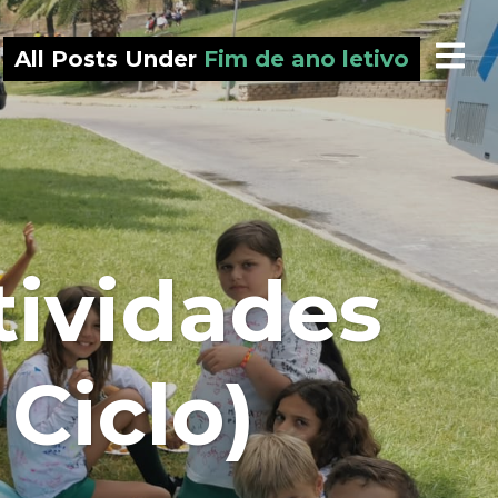
All Posts Under
Fim de ano letivo
tividades
 Ciclo)