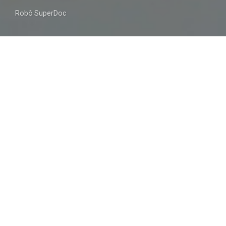
Robô SuperDoc
A turma do 7°A recebeu uma visita na aula de
matemática. Foi com a ajuda do robô SuperDoc
que exploraram a linguagem das Funções.
Assim, aliou-se o Pensamento Computacional,
através da programação de um robô, aos
conteúdos trabalhados em sala.
Continuamos assim, a aprender enquanto nos
divertimos.