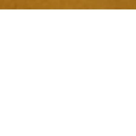
Na terça-feira, dia 8 de abril, às 15 horas, no
auditório de Alfornelos, o Clube de Teatro de
2°Ciclo da Escola Luís Madureira estreou a peça
de teatro – Adolescência – na XXIV Mostra de
Teatro de Escolas.
Esta foi uma iniciativa organizada pela Câmara
Municipal da Amadora em parceria com o Teatro
Passagem de Nível. Os alunos que
representaram deram o seu melhor e contaram