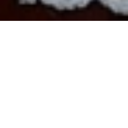
Hoje assinalámos o nosso “Pão por Deus”, com
as turmas do Pré-Escolar e 1.º Ciclo a
executarem bolinhos/pão para as suas salas e
também para os amigos dos 2.º e 3.º Ciclos.
Além do gesto de partilha, foi importante
descobrir os ditos, as cantilenas e as lenga-
lengas associadas à tradição de pedir neste dia…