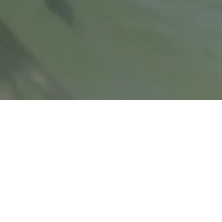
O mês de junho é sinónimo de encerramento das
atividades letivas para a grande maioria dos
nossos alunos, e o 9° ano não é exceção! Estes
alunos (e os seus professores e restante equipa)