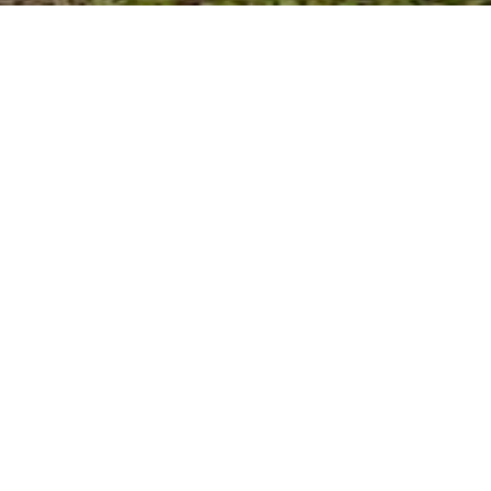
Realizou-se no dia 22 janeiro
38.ºs Jogos Juvenis Escolar
Madureira, dos quais se desta
Infantis B Masculinos: Diego 
Iniciados Masculinos: Tomás 
Classificação Coletivas por 
Infantis B Masculinos – 3º L
Muitos Parabéns a todos os p