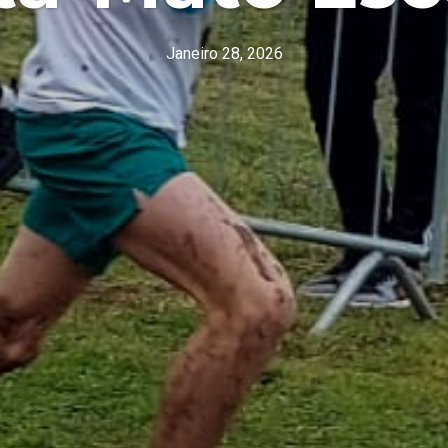
Janeiro 28, 2026