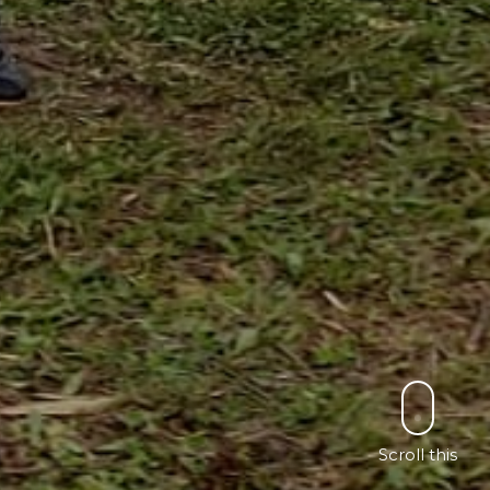
Scroll this