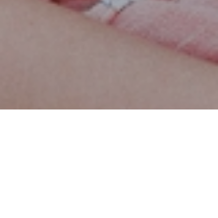
A origem do Dia Internacional dos Direitos da
Criança é bastante clara e significativa: foi a 20
de novembro de 1959 que se proclamou
mundialmente a Declaração dos Direitos das