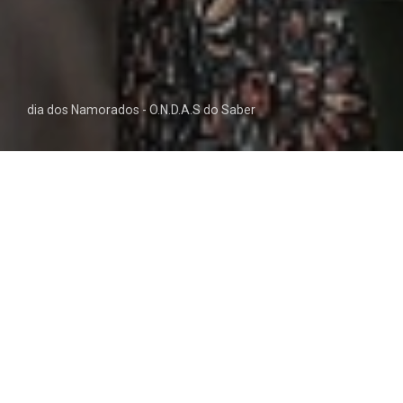
dia dos Namorados - O.N.D.A.S do Saber
Dia 14 de fevereiro, dia do amor!
Para celebrar esta data estivemos à conversa
com dois pais de alunos do Pré-Escolar que são
também nossos colaboradores na Misericórdia
da Amadora.