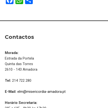
F
W
S
a
h
h
ce
at
ar
b
s
e
o
A
Contactos
o
p
k
p
Morada:
Estrada da Portela
Quinta das Torres
2610 - 143 Amadora
Tel:
214 722 280
E-Mail:
elm@misericordia-amadora.pt
Horário Secretaria: