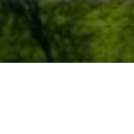
A sexta-feira, dia 20 de fevereiro, último dia da
nossa 23.ª Semana da Cultura e do Desporto,
começou com um momento muito importante
para a nossa civilização: a PAZ.